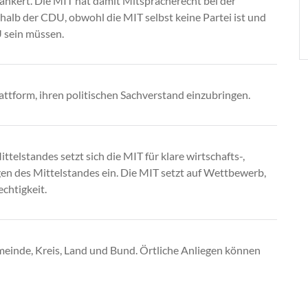
ankert. Die MIT hat damit Mitspracherecht bei der
rhalb der CDU, obwohl die MIT selbst keine Partei ist und
 sein müssen.
lattform, ihren politischen Sachverstand einzubringen.
telstandes setzt sich die MIT für klare wirtschafts-,
gen des Mittelstandes ein. Die MIT setzt auf Wettbewerb,
chtigkeit.
emeinde, Kreis, Land und Bund. Örtliche Anliegen können